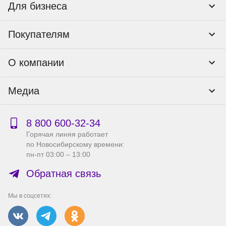
Для бизнеса
Корпоративным клиентам
Покупателям
Тендеры и гос закупки
Программы лояльности
Контакты
О компании
Пункты выдачи
Как оформить заказ
О нас
Доставка
Медиа
Реквизиты
Гарантия и возврат
Политика компании по сохранности персональных
Способы оплаты
Блог
данных
Бонусная программа
Новости
8 800 600‑32‑34
Публичная оферта
Сервисный центр
Акции
Горячая линяя работает
Правила продажи на сайте
Справка по работе с e2e4 ID
по Новосибирскому времени:
Производители
пн-пт 03:00 – 13:00
Вакансии
Обратная связь
Мы в соцсетях: