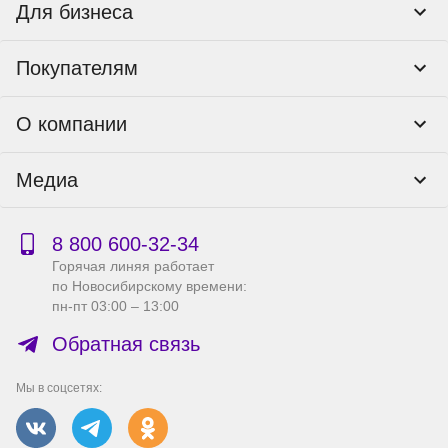
Для бизнеса
Корпоративным клиентам
Покупателям
Тендеры и гос закупки
Программы лояльности
Контакты
О компании
Пункты выдачи
Как оформить заказ
О нас
Доставка
Медиа
Реквизиты
Гарантия и возврат
Политика компании по сохранности персональных
Способы оплаты
Блог
данных
Бонусная программа
Новости
8 800 600‑32‑34
Публичная оферта
Сервисный центр
Акции
Горячая линяя работает
Правила продажи на сайте
Справка по работе с e2e4 ID
по Новосибирскому времени:
Производители
пн-пт 03:00 – 13:00
Вакансии
Обратная связь
Мы в соцсетях: