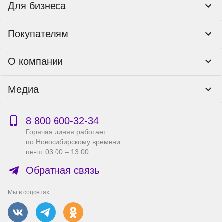
Для бизнеса
Корпоративным клиентам
Покупателям
Тендеры и гос закупки
Программы лояльности
Контакты
О компании
Пункты выдачи
Как оформить заказ
О нас
Доставка
Медиа
Реквизиты
Гарантия и возврат
Политика компании по сохранности персональных
Способы оплаты
Блог
данных
Бонусная программа
Новости
8 800 600‑32‑34
Публичная оферта
Сервисный центр
Акции
Горячая линяя работает
Правила продажи на сайте
Справка по работе с e2e4 ID
по Новосибирскому времени:
Производители
пн-пт 03:00 – 13:00
Вакансии
Обратная связь
Мы в соцсетях: