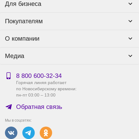
Для бизнеса
Корпоративным клиентам
Покупателям
Тендеры и гос закупки
Программы лояльности
Контакты
О компании
Пункты выдачи
Как оформить заказ
О нас
Доставка
Медиа
Реквизиты
Гарантия и возврат
Политика компании по сохранности персональных
Способы оплаты
Блог
данных
Бонусная программа
Новости
8 800 600‑32‑34
Публичная оферта
Сервисный центр
Акции
Горячая линяя работает
Правила продажи на сайте
Справка по работе с e2e4 ID
по Новосибирскому времени:
Производители
пн-пт 03:00 – 13:00
Вакансии
Обратная связь
Мы в соцсетях: