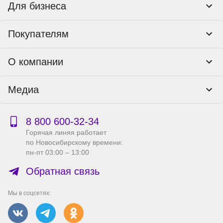
Для бизнеса
Корпоративным клиентам
Покупателям
Тендеры и гос закупки
Программы лояльности
Контакты
О компании
Пункты выдачи
Как оформить заказ
О нас
Доставка
Медиа
Реквизиты
Гарантия и возврат
Политика компании по сохранности персональных
Способы оплаты
Блог
данных
Бонусная программа
Новости
8 800 600‑32‑34
Публичная оферта
Сервисный центр
Акции
Горячая линяя работает
Правила продажи на сайте
Справка по работе с e2e4 ID
по Новосибирскому времени:
Производители
пн-пт 03:00 – 13:00
Вакансии
Обратная связь
Мы в соцсетях: