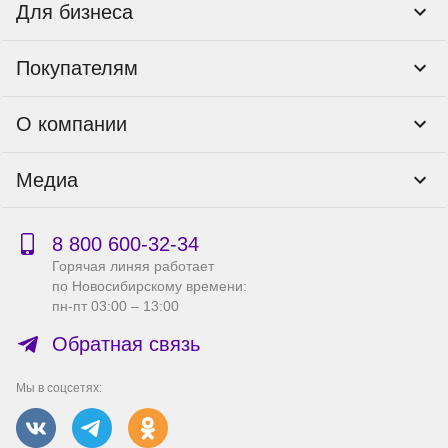
Для бизнеса
Корпоративным клиентам
Покупателям
Тендеры и гос закупки
Программы лояльности
Контакты
О компании
Пункты выдачи
Как оформить заказ
О нас
Доставка
Медиа
Реквизиты
Гарантия и возврат
Политика компании по сохранности персональных
Способы оплаты
Блог
данных
Бонусная программа
Новости
8 800 600‑32‑34
Публичная оферта
Сервисный центр
Акции
Горячая линяя работает
Правила продажи на сайте
Справка по работе с e2e4 ID
по Новосибирскому времени:
Производители
пн-пт 03:00 – 13:00
Вакансии
Обратная связь
Мы в соцсетях: