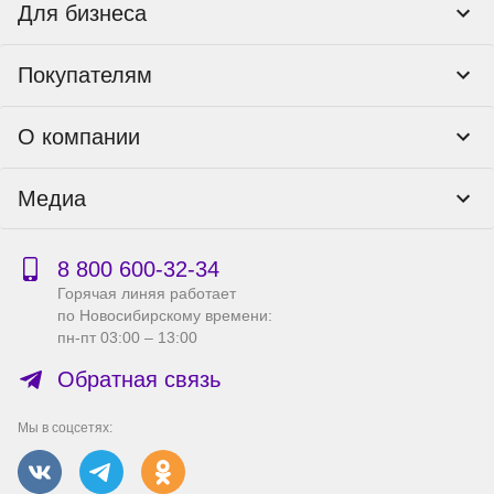
Для бизнеса
Корпоративным клиентам
Покупателям
Тендеры и гос закупки
Программы лояльности
Контакты
О компании
Пункты выдачи
Как оформить заказ
О нас
Доставка
Медиа
Реквизиты
Гарантия и возврат
Политика компании по сохранности персональных
Способы оплаты
Блог
данных
Бонусная программа
Новости
8 800 600‑32‑34
Публичная оферта
Сервисный центр
Акции
Горячая линяя работает
Правила продажи на сайте
Справка по работе с e2e4 ID
по Новосибирскому времени:
Производители
пн-пт 03:00 – 13:00
Вакансии
Обратная связь
Мы в соцсетях: