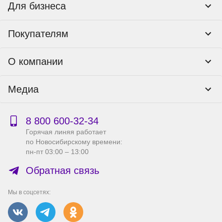
Для бизнеса
Корпоративным клиентам
Покупателям
Тендеры и гос закупки
Программы лояльности
Контакты
О компании
Пункты выдачи
Как оформить заказ
О нас
Доставка
Медиа
Реквизиты
Гарантия и возврат
Политика компании по сохранности персональных
Способы оплаты
Блог
данных
Бонусная программа
Новости
8 800 600‑32‑34
Публичная оферта
Сервисный центр
Акции
Горячая линяя работает
Правила продажи на сайте
Справка по работе с e2e4 ID
по Новосибирскому времени:
Производители
пн-пт 03:00 – 13:00
Вакансии
Обратная связь
Мы в соцсетях: