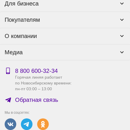
Для бизнеса
Корпоративным клиентам
Покупателям
Тендеры и гос закупки
Программы лояльности
Контакты
О компании
Пункты выдачи
Как оформить заказ
О нас
Доставка
Медиа
Реквизиты
Гарантия и возврат
Политика компании по сохранности персональных
Способы оплаты
Блог
данных
Бонусная программа
Новости
8 800 600‑32‑34
Публичная оферта
Сервисный центр
Акции
Горячая линяя работает
Правила продажи на сайте
Справка по работе с e2e4 ID
по Новосибирскому времени:
Производители
пн-пт 03:00 – 13:00
Вакансии
Обратная связь
Мы в соцсетях: