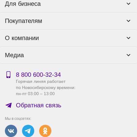
Для бизнеса
Корпоративным клиентам
Покупателям
Тендеры и гос закупки
Программы лояльности
Контакты
О компании
Пункты выдачи
Как оформить заказ
О нас
Доставка
Медиа
Реквизиты
Гарантия и возврат
Политика компании по сохранности персональных
Способы оплаты
Блог
данных
Бонусная программа
Новости
8 800 600‑32‑34
Публичная оферта
Сервисный центр
Акции
Горячая линяя работает
Правила продажи на сайте
Справка по работе с e2e4 ID
по Новосибирскому времени:
Производители
пн-пт 03:00 – 13:00
Вакансии
Обратная связь
Мы в соцсетях: