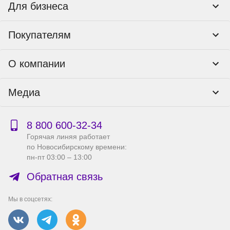
Для бизнеса
Корпоративным клиентам
Покупателям
Тендеры и гос закупки
Программы лояльности
Контакты
О компании
Пункты выдачи
Как оформить заказ
О нас
Доставка
Медиа
Реквизиты
Гарантия и возврат
Политика компании по сохранности персональных
Способы оплаты
Блог
данных
Бонусная программа
Новости
8 800 600‑32‑34
Публичная оферта
Сервисный центр
Акции
Горячая линяя работает
Правила продажи на сайте
Справка по работе с e2e4 ID
по Новосибирскому времени:
Производители
пн-пт 03:00 – 13:00
Вакансии
Обратная связь
Мы в соцсетях: