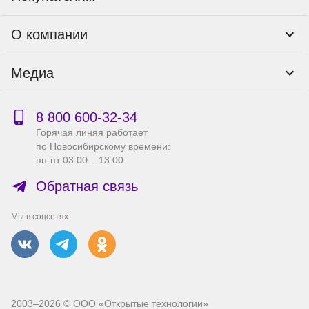
Программы лояльности
Контакты
О компании
Пункты выдачи
Как оформить заказ
О нас
Доставка
Медиа
Реквизиты
Гарантия и возврат
Политика компании по сохранности персональных
Способы оплаты
Блог
данных
Бонусная программа
Новости
8 800 600‑32‑34
Публичная оферта
Сервисный центр
Акции
Горячая линяя работает
Правила продажи на сайте
Справка по работе с e2e4 ID
по Новосибирскому времени:
Производители
пн-пт 03:00 – 13:00
Вакансии
Обратная связь
Мы в соцсетях:
2003–2026 © ООО «Открытые технологии»