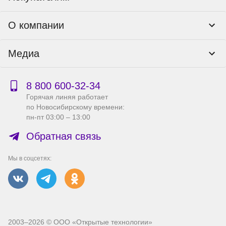
Программы лояльности
Контакты
О компании
Пункты выдачи
Как оформить заказ
О нас
Доставка
Медиа
Реквизиты
Гарантия и возврат
Политика компании по сохранности персональных
Способы оплаты
Блог
данных
Бонусная программа
Новости
8 800 600‑32‑34
Публичная оферта
Сервисный центр
Акции
Горячая линяя работает
Правила продажи на сайте
Справка по работе с e2e4 ID
по Новосибирскому времени:
Производители
пн-пт 03:00 – 13:00
Вакансии
Обратная связь
Мы в соцсетях:
2003–2026 © ООО «Открытые технологии»