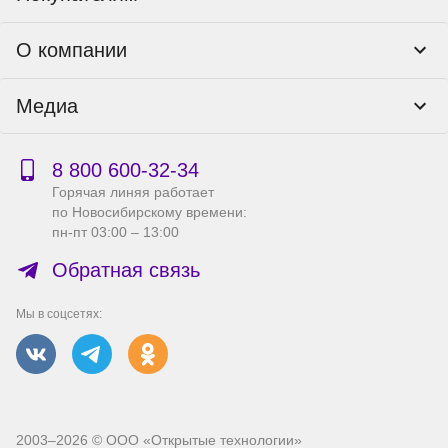
Программы лояльности
Контакты
О компании
Пункты выдачи
Как оформить заказ
О нас
Доставка
Медиа
Реквизиты
Гарантия и возврат
Политика компании по сохранности персональных
Способы оплаты
Блог
данных
Бонусная программа
Новости
8 800 600‑32‑34
Публичная оферта
Сервисный центр
Акции
Горячая линяя работает
Правила продажи на сайте
Справка по работе с e2e4 ID
по Новосибирскому времени:
Производители
пн-пт 03:00 – 13:00
Вакансии
Обратная связь
Мы в соцсетях:
2003–2026 © ООО «Открытые технологии»