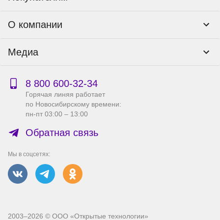
Программы лояльности
Контакты
О компании
Пункты выдачи
Как оформить заказ
О нас
Доставка
Медиа
Реквизиты
Гарантия и возврат
Политика компании по сохранности персональных
Способы оплаты
Блог
данных
Бонусная программа
Новости
8 800 600‑32‑34
Публичная оферта
Сервисный центр
Акции
Горячая линяя работает
Правила продажи на сайте
Справка по работе с e2e4 ID
по Новосибирскому времени:
Производители
пн-пт 03:00 – 13:00
Вакансии
Обратная связь
Мы в соцсетях:
2003–2026 © ООО «Открытые технологии»