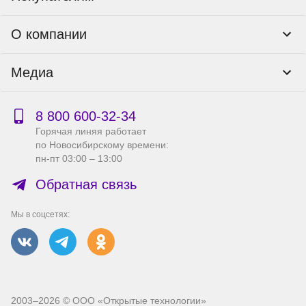
Программы лояльности
Контакты
О компании
Пункты выдачи
Как оформить заказ
О нас
Доставка
Медиа
Реквизиты
Гарантия и возврат
Политика компании по сохранности персональных
Способы оплаты
Блог
данных
Бонусная программа
Новости
8 800 600‑32‑34
Публичная оферта
Сервисный центр
Акции
Горячая линяя работает
Правила продажи на сайте
Справка по работе с e2e4 ID
по Новосибирскому времени:
Производители
пн-пт 03:00 – 13:00
Вакансии
Обратная связь
Мы в соцсетях:
2003–2026 © ООО «Открытые технологии»