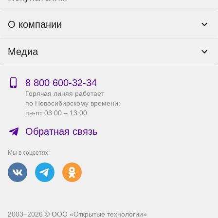
Программы лояльности
Контакты
О компании
Пункты выдачи
Как оформить заказ
О нас
Доставка
Медиа
Реквизиты
Гарантия и возврат
Политика компании по сохранности персональных
Способы оплаты
Блог
данных
Бонусная программа
Новости
8 800 600‑32‑34
Публичная оферта
Сервисный центр
Акции
Горячая линяя работает
Правила продажи на сайте
Справка по работе с e2e4 ID
по Новосибирскому времени:
Производители
пн-пт 03:00 – 13:00
Вакансии
Обратная связь
Мы в соцсетях:
2003–2026 © ООО «Открытые технологии»