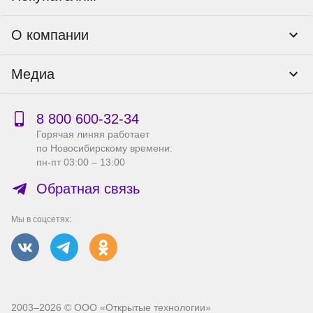
Программы лояльности
Контакты
О компании
Пункты выдачи
Как оформить заказ
О нас
Доставка
Медиа
Реквизиты
Гарантия и возврат
Политика компании по сохранности персональных
Способы оплаты
Блог
данных
Бонусная программа
Новости
8 800 600‑32‑34
Публичная оферта
Сервисный центр
Акции
Горячая линяя работает
Правила продажи на сайте
Справка по работе с e2e4 ID
по Новосибирскому времени:
Производители
пн-пт 03:00 – 13:00
Вакансии
Обратная связь
Мы в соцсетях:
2003–2026 © ООО «Открытые технологии»