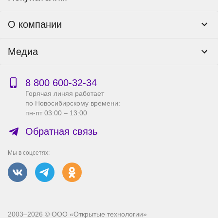
Программы лояльности
Контакты
О компании
Пункты выдачи
Как оформить заказ
О нас
Доставка
Медиа
Реквизиты
Гарантия и возврат
Политика компании по сохранности персональных
Способы оплаты
Блог
данных
Бонусная программа
Новости
8 800 600‑32‑34
Публичная оферта
Сервисный центр
Акции
Горячая линяя работает
Правила продажи на сайте
Справка по работе с e2e4 ID
по Новосибирскому времени:
Производители
пн-пт 03:00 – 13:00
Вакансии
Обратная связь
Мы в соцсетях:
2003–2026 © ООО «Открытые технологии»