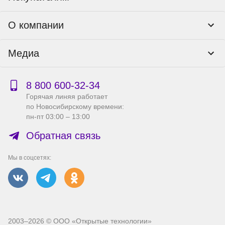
Программы лояльности
Контакты
О компании
Пункты выдачи
Как оформить заказ
О нас
Доставка
Медиа
Реквизиты
Гарантия и возврат
Политика компании по сохранности персональных
Способы оплаты
Блог
данных
Бонусная программа
Новости
8 800 600‑32‑34
Публичная оферта
Сервисный центр
Акции
Горячая линяя работает
Правила продажи на сайте
Справка по работе с e2e4 ID
по Новосибирскому времени:
Производители
пн-пт 03:00 – 13:00
Вакансии
Обратная связь
Мы в соцсетях:
2003–2026 © ООО «Открытые технологии»