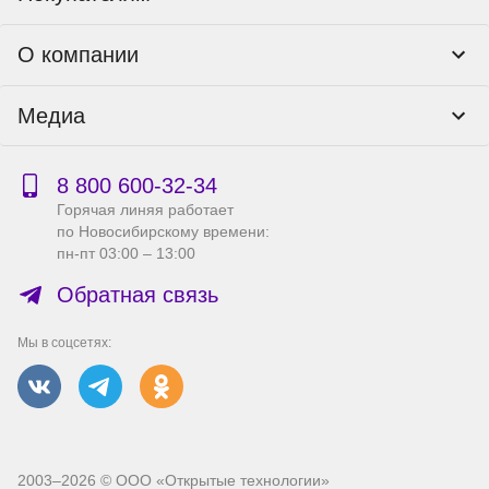
Программы лояльности
Контакты
О компании
Пункты выдачи
Как оформить заказ
О нас
Доставка
Медиа
Реквизиты
Гарантия и возврат
Политика компании по сохранности персональных
Способы оплаты
Блог
данных
Бонусная программа
Новости
8 800 600‑32‑34
Публичная оферта
Сервисный центр
Акции
Горячая линяя работает
Правила продажи на сайте
Справка по работе с e2e4 ID
по Новосибирскому времени:
Производители
пн-пт 03:00 – 13:00
Вакансии
Обратная связь
Мы в соцсетях:
2003–2026 © ООО «Открытые технологии»