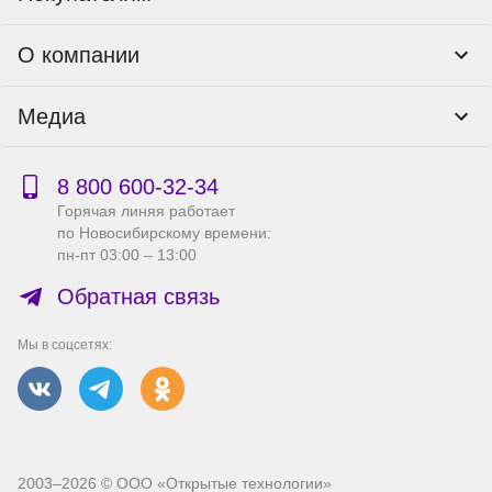
Программы лояльности
Контакты
О компании
Пункты выдачи
Как оформить заказ
О нас
Доставка
Медиа
Реквизиты
Гарантия и возврат
Политика компании по сохранности персональных
Способы оплаты
Блог
данных
Бонусная программа
Новости
8 800 600‑32‑34
Публичная оферта
Сервисный центр
Акции
Горячая линяя работает
Правила продажи на сайте
Справка по работе с e2e4 ID
по Новосибирскому времени:
Производители
пн-пт 03:00 – 13:00
Вакансии
Обратная связь
Мы в соцсетях:
2003–2026 © ООО «Открытые технологии»