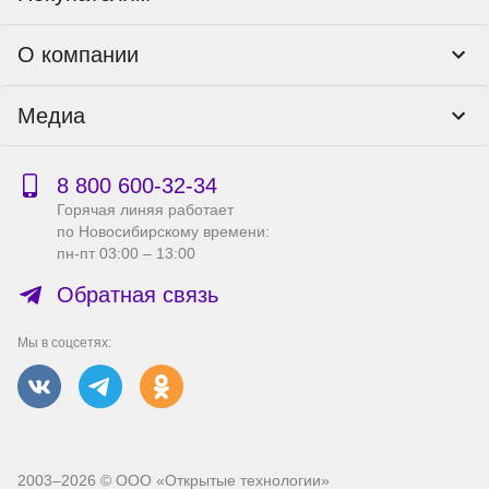
Программы лояльности
Контакты
О компании
Пункты выдачи
Как оформить заказ
О нас
Доставка
Медиа
Реквизиты
Гарантия и возврат
Политика компании по сохранности персональных
Способы оплаты
Блог
данных
Бонусная программа
Новости
8 800 600‑32‑34
Публичная оферта
Сервисный центр
Акции
Горячая линяя работает
Правила продажи на сайте
Справка по работе с e2e4 ID
по Новосибирскому времени:
Производители
пн-пт 03:00 – 13:00
Вакансии
Обратная связь
Мы в соцсетях:
2003–2026 © ООО «Открытые технологии»