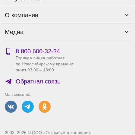
Программы лояльности
Контакты
О компании
Пункты выдачи
Как оформить заказ
О нас
Доставка
Медиа
Реквизиты
Гарантия и возврат
Политика компании по сохранности персональных
Способы оплаты
Блог
данных
Бонусная программа
Новости
8 800 600‑32‑34
Публичная оферта
Сервисный центр
Акции
Горячая линяя работает
Правила продажи на сайте
Справка по работе с e2e4 ID
по Новосибирскому времени:
Производители
пн-пт 03:00 – 13:00
Вакансии
Обратная связь
Мы в соцсетях:
2003–2026 © ООО «Открытые технологии»